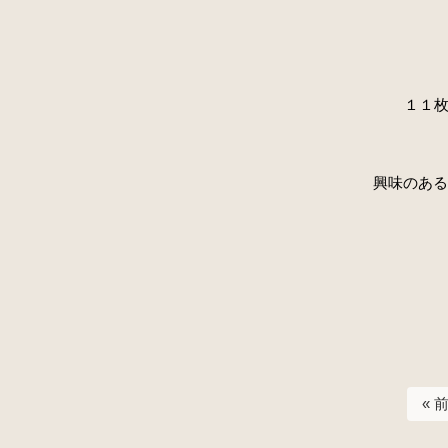
１１
興味のある
« 