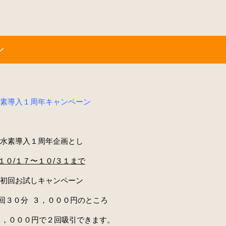
ン
素導入１周年キャンペーン
水素導入１周年企画とし
１０/１７
〜１０
/３１
まで
初回お試しキャンペーン
回３０
分
３，０００
円のところ
３，０００
円で２
回吸引できます。